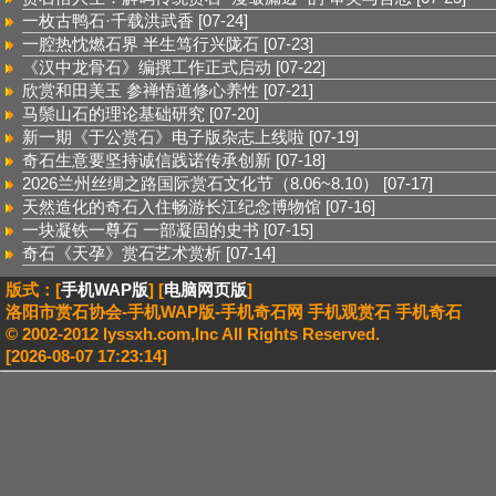
一枚古鸭石·千载洪武香
[07-24]
一腔热忱燃石界 半生笃行兴陇石
[07-23]
《汉中龙骨石》编撰工作正式启动
[07-22]
欣赏和田美玉 参禅悟道修心养性
[07-21]
马鬃山石的理论基础研究
[07-20]
新一期《于公赏石》电子版杂志上线啦
[07-19]
奇石生意要坚持诚信践诺传承创新
[07-18]
2026兰州丝绸之路国际赏石文化节（8.06~8.10）
[07-17]
天然造化的奇石入住畅游长江纪念博物馆
[07-16]
一块凝铁一尊石 一部凝固的史书
[07-15]
奇石《天孕》赏石艺术赏析
[07-14]
版式：[
手机WAP版
] [
电脑网页版
]
洛阳市赏石协会-手机WAP版-手机奇石网 手机观赏石 手机奇石
© 2002-2012 lyssxh.com,Inc All Rights Reserved.
[2026-08-07 17:23:14]