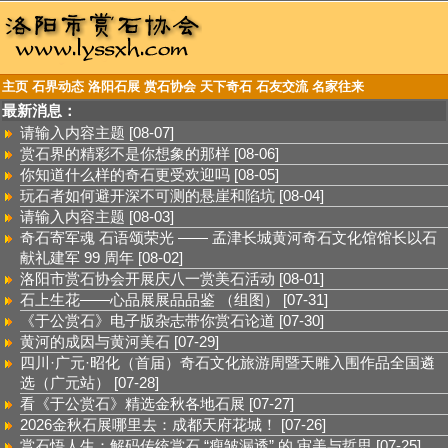
主页
石界动态
洛阳石展
赏石协会
天下奇石
石友交流
名家往来
最新消息：
请输入内容主题
[08-07]
赏石界的精彩不是你想象的那样
[08-06]
你知道什么样的奇石更受欢迎吗
[08-05]
玩石者如何避开深不可测的悬崖和陷坑
[08-04]
请输入内容主题
[08-03]
奇石寄军魂 石语颂荣光 —— 孟津长城黄河奇石文化馆馆长以石
献礼建军 99 周年
[08-02]
洛阳市赏石协会开展庆八一赏美石活动
[08-01]
石上生花——心品展展品品鉴 （组图）
[07-31]
《于公赏石》电子版杂志带你赏石论道
[07-30]
黄河的成因与黄河美石
[07-29]
四川·广元·昭化（首届）奇石文化旅游周暨天雕入围作品全国遴
选（广元站）
[07-28]
看《于公赏石》精选金秋各地石展
[07-27]
2026金秋石展哪里去：成都天府花城！
[07-26]
赏石悟人生：解码传统赏石 “瘦皱漏透” 的 审美与哲思
[07-25]