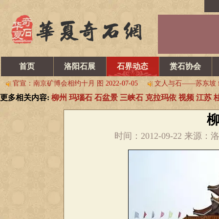
9.25中国·山西首届“小井峪杯”太原赏石文化博览会
2022-09-14
首页
洛阳石展
石界动态
赏石协会
紧急通知:洛阳石展将延期举办
2022-08-30
洛阳石界资深玩家王
官宣：南京矿博会相约十月 图
2022-07-05
文人与石——苏东坡 
更多相关内容:
柳州
玛瑙石
石盆景
三峡石
克拉玛依
视频
江苏
关于“中国洛阳第三十一届国际赏石文化艺术展暨 交易会”延期
2022-
9.25中国·山西首届“小井峪杯”太原赏石文化博览会
2022-09-14
紧急通知:洛阳石展将延期举办
2022-08-30
洛阳石界资深玩家王
时间：2012-09-22 
官宣：南京矿博会相约十月 图
2022-07-05
文人与石——苏东坡 
关于“中国洛阳第三十一届国际赏石文化艺术展暨 交易会”延期
2022-