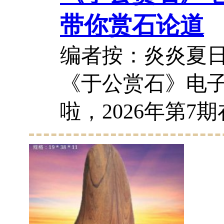
带你赏石论道
编者按：炎炎夏
《于公赏石》电
啦，2026年第7
激烈的环境中克
负重前行，为广
奉上了视觉精神
以极大的包容、涵盖