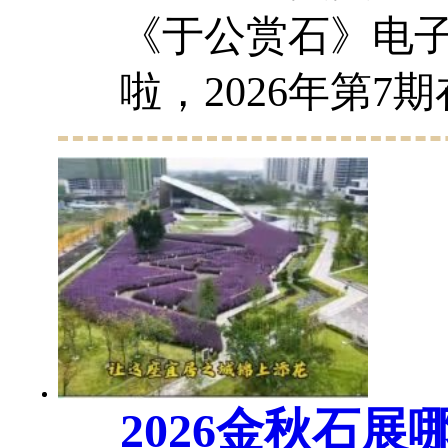
《于公赏石》电
啦，2026年第7
激烈的环境中克
负重前行，为广
奉上了视觉精神
以极大的包容、涵盖
2026金秋石展