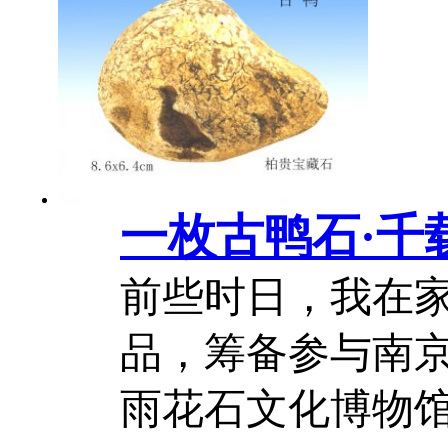
求，更凝练出瘦
四字千古审美准
单四个汉字，...
20
一枚古鸭石·千
前些时日，我在
品，筹备参与南
雨花石文化博物