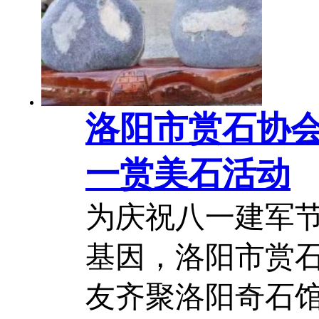
耕黄河奇石收藏
以石为媒，讲好...
洛阳市赏石协
一赏美石活动
为庆祝八一建军
基因，洛阳市赏
友齐聚洛阳奇石