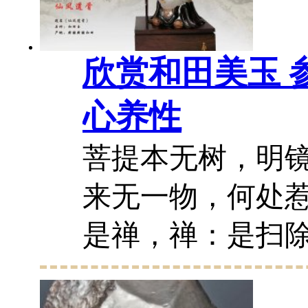
欣赏和田美玉 
心养性
菩提本无树，明
来无一物，何处
是禅，禅：是扫
淡泊宁静人生境