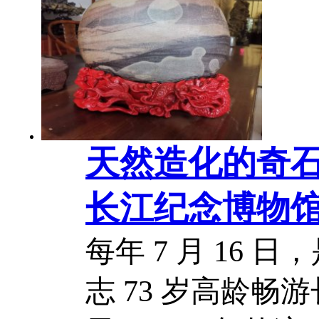
民族等多元文化
深邃润染。古城
华交织，自然与...
天然造化的奇
长江纪念博物
每年 7 月 16 
志 73 岁高龄畅