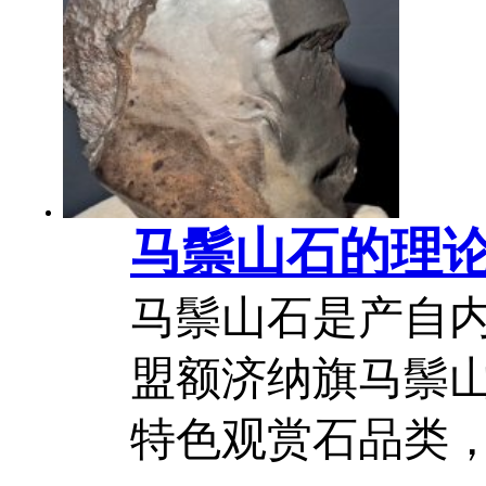
生活的一种感悟。
中，禅与佛教关
强调天地合一、...
马鬃山石的理
马鬃山石是产自
盟额济纳旗马鬃
特色观赏石品类