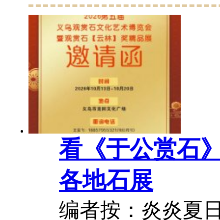
会、石商、奇石爱
古城地处嘉陵江
江三江交汇之处
古蜀道核心节点...
看《于公赏石
各地石展
编者按：炎炎夏