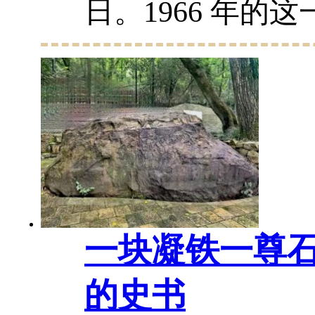
日。1966 年的
岁的毛主席劈波
江，历时 65 分
里，从容无畏、
下了传世经典的红色
一块凝铁一尊石
的史书