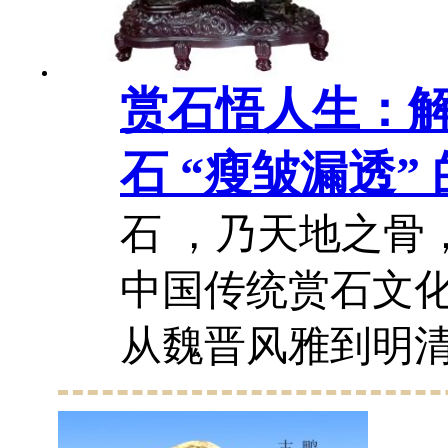
赏石悟人生：
石 “瘦皱漏透”
思…
石 ，乃天地之骨
中国传统赏石文
从魏晋风雅到明
奇石承载着文人