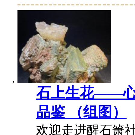
座谈交流活动。 
友们围坐畅谈，
然奇石，以石叙
史。大家结合奇...
石上生花——
品鉴 （组图）
欢迎走进醒石箫