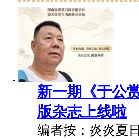
作者杜学智完成
是马鬃山石专属
化发展奠基人，
国观赏石协会...
20
新一期《于公
版杂志上线啦
编者按：炎炎夏