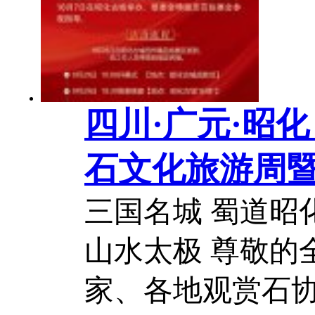
河南 及 山东 9个
） ，最后...
2026-07
四川·广元·昭
石文化旅游周
作品…
三国名城 蜀道昭
山水太极 尊敬的
家、各地观赏石