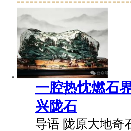
新声丹青共舞雨
动，翻找藏石时
一枚珍藏已久的雨
石长 8.6 厘米，宽.
一腔热忱燃石界
兴陇石
导语 陇原大地奇