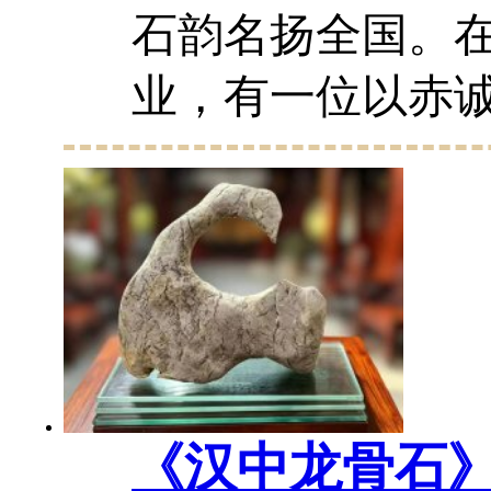
石韵名扬全国。
业，有一位以赤
道、以担当之力
路人 张荣光。数
伴，他藏珍鉴石
种、扛起行业媒...
《汉中龙骨石