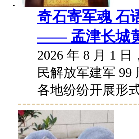
奇石寄军魂 石
—— 孟津长城
化馆馆…
2026 年 8 月 
民解放军建军 99
各地纷纷开展形
庆祝活动。在洛
黄河奇石文化馆