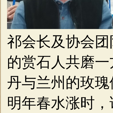
祁会长及协会团
的赏石人共磨一
丹与兰州的玫瑰
明年春水涨时，