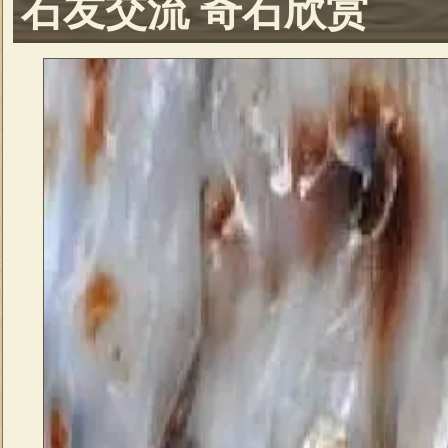
石友交流 奇石欣赏