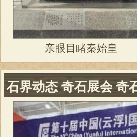
亲眼目睹秦始皇
石界动态 奇石展会 奇