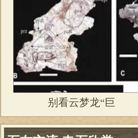
别看云梦龙“巨