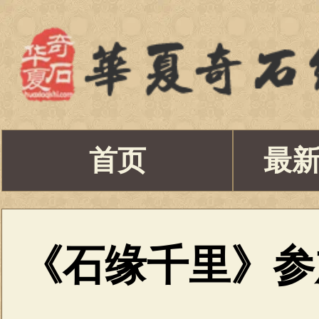
首页
最
《石缘千里》参