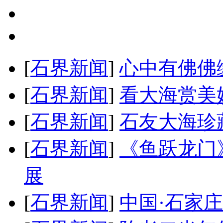
[
石界新闻
]
心中有佛佛
[
石界新闻
]
看大海赏美
[
石界新闻
]
石友大海珍
[
石界新闻
]
《鱼跃龙门
展
[
石界新闻
]
中国·石家