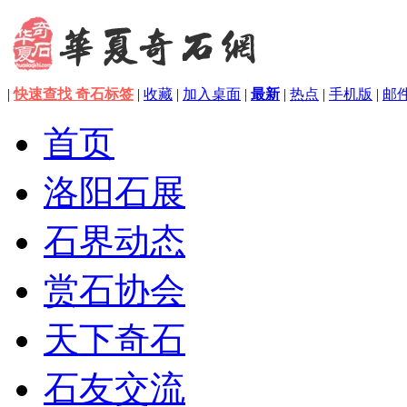
|
快速查找 奇石标签
|
收藏
|
加入桌面
|
最新
|
热点
|
手机版
|
邮
首页
洛阳石展
石界动态
赏石协会
天下奇石
石友交流