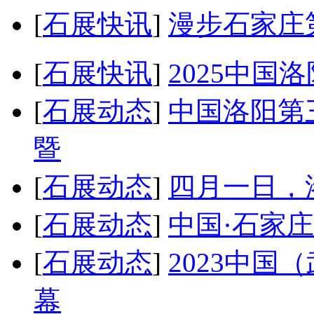
[
石展快讯
]
漫步石家庄
[
石展快讯
]
2025中国
[
石展动态
]
中国洛阳第
暨
[
石展动态
]
四月一日，
[
石展动态
]
中国·石家
[
石展动态
]
2023中
幕