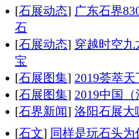
[
石展动态
]
广东石界8
石
[
石展动态
]
穿越时空九
宝
[
石展图集
]
2019荟萃
[
石展图集
]
2019中国
[
石界新闻
]
洛阳石展大
[
石文
]
同样是玩石头为