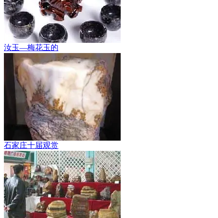
汝玉—梅花玉的
石家庄十届观赏