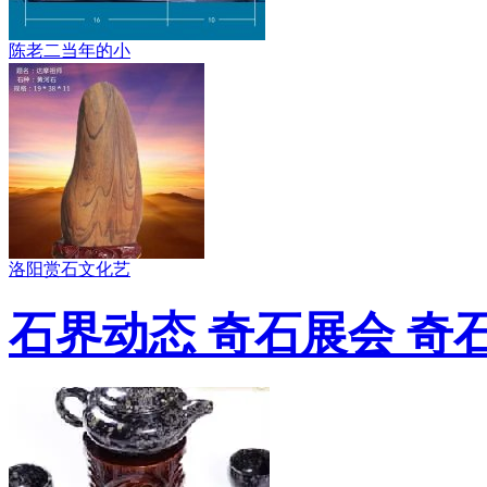
陈老二当年的小
洛阳赏石文化艺
石界动态 奇石展会 奇