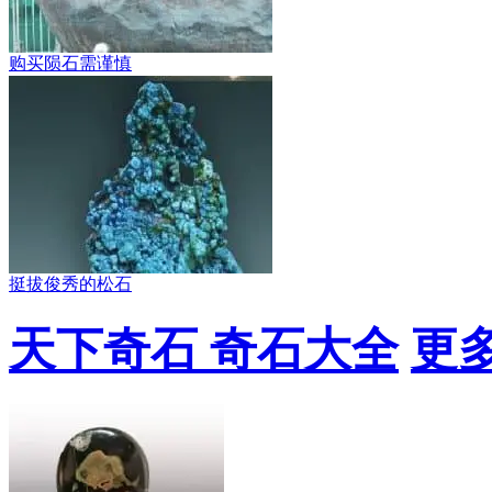
购买陨石需谨慎
挺拔俊秀的松石
天下奇石 奇石大全
更多