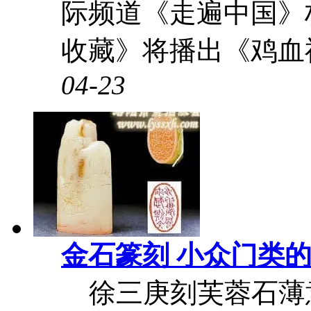
际频道《走遍中国》
收藏》将播出《鸡血神
04-23
金石篆刻 小众门类的
徐三庚刻芙蓉石薄意