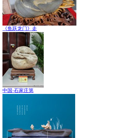
《鱼跃龙门》走
中国·石家庄第