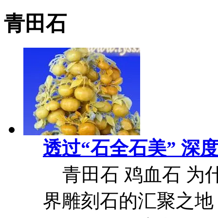
青田石
透过“石全石美” 深
青田石 鸡血石 为
界雕刻石的汇聚之地