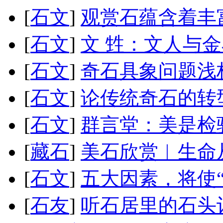
[
石文
]
观赏石蕴含着丰
[
石文
]
文 甡：文人与
[
石文
]
奇石具象问题浅
[
石文
]
论传统奇石的转
[
石文
]
群言堂：美是检
[
藏石
]
美石欣赏︱生命
[
石文
]
五大因素，将使
[
石友
]
听石居里的石头