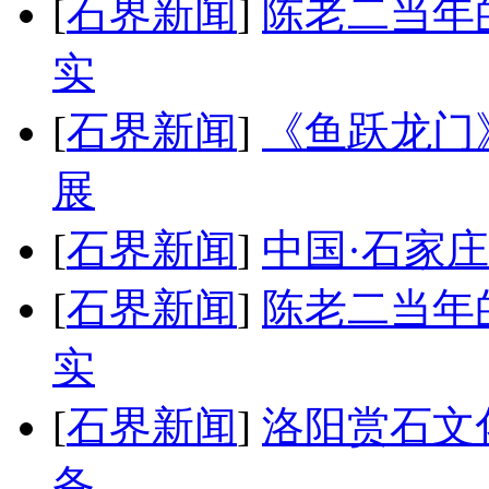
[
石界新闻
]
陈老二当年的
实
[
石界新闻
]
《鱼跃龙门
展
[
石界新闻
]
中国·石家
[
石界新闻
]
陈老二当年的
实
[
石界新闻
]
洛阳赏石文
备