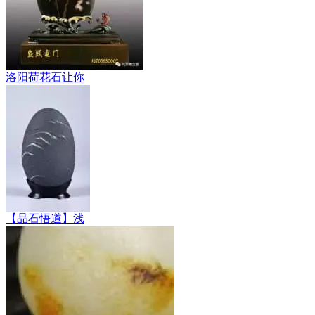
洛阳荷花石让你
【品石悟道】浅