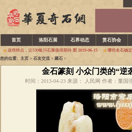
乌拉特后旗石展开幕 交易火爆
2019-06-15
请看韩中第六届寿石
首页
洛阳石展
石界动态
赏石协会
2019第八届中国淮南观赏石博览会 邀请函
2019-06-05
2019年
这些特点，让530银川石展值得期待 图
2019-06-15
哪些名石确定
您的位置:
主页
>
石友交流
>
藏石
>
[关注]“新疆赏石四联展 谱写丝路新画卷”
2019-06-15
2019第
首届中国（蚌埠）赏石•文化博览会 即将开幕
2019-04-27
5.1
金石篆刻 小众门类的“逆
乌拉特后旗石展开幕 交易火爆
2019-06-15
请看韩中第六届寿石
时间：2013-04-23 来源： 人民网 作者：董
2019第八届中国淮南观赏石博览会 邀请函
2019-06-05
2019年
这些特点，让530银川石展值得期待 图
2019-06-15
哪些名石确定
[关注]“新疆赏石四联展 谱写丝路新画卷”
2019-06-15
2019第
首届中国（蚌埠）赏石•文化博览会 即将开幕
2019-04-27
5.1