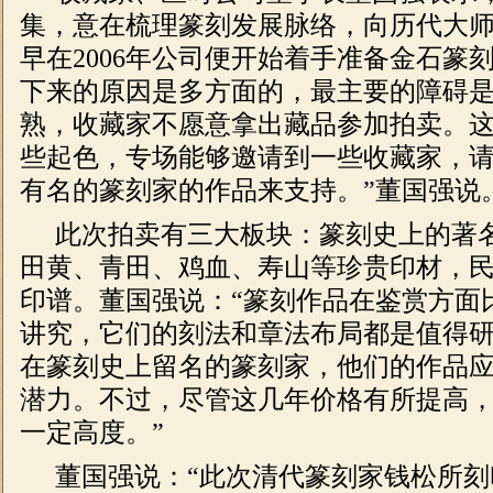
集，意在梳理篆刻发展脉络，向历代大师
早在2006年公司便开始着手准备金石篆
下来的原因是多方面的，最主要的障碍
熟，收藏家不愿意拿出藏品参加拍卖。
些起色，专场能够邀请到一些收藏家，
有名的篆刻家的作品来支持。”董国强说
此次拍卖有三大板块：篆刻史上的著
田黄、青田、鸡血、寿山等珍贵印材，
印谱。董国强说：“篆刻作品在鉴赏方面
讲究，它们的刻法和章法布局都是值得
在篆刻史上留名的篆刻家，他们的作品
潜力。不过，尽管这几年价格有所提高
一定高度。”
董国强说：“此次清代篆刻家钱松所刻