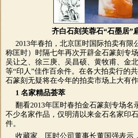
齐白石刻芙蓉石“石墨居”
2013年春拍，北京匡时国际拍卖有限
称匡时）时隔七年再次开辟金石篆刻专
吴让之、徐三庚、吴昌硕、黄牧甫、金
等“印人”佳作百余件。在各大拍卖行的
石篆刻无疑将在今年的拍卖市场上大有
1 名家精品荟萃
翻看2013年匡时春拍金石篆刻专场名
不少名家作品，仅明清以来金石名家印石就
件。
收藏家、匡时公司董事长董国强表示