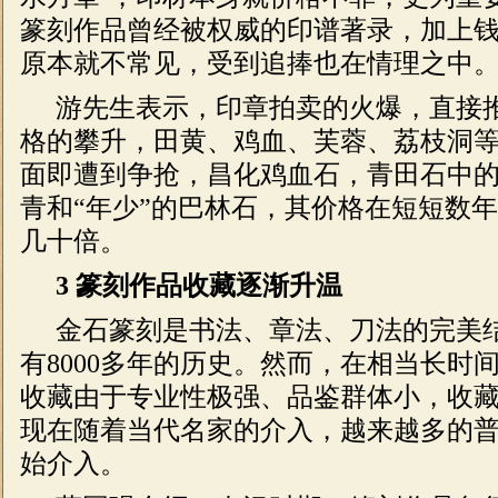
篆刻作品曾经被权威的印谱著录，加上
原本就不常见，受到追捧也在情理之中。
游先生表示，印章拍卖的火爆，直接
格的攀升，田黄、鸡血、芙蓉、荔枝洞
面即遭到争抢，昌化鸡血石，青田石中
青和“年少”的巴林石，其价格在短短数
几十倍。
3 篆刻作品收藏逐渐升温
金石篆刻是书法、章法、刀法的完美
有8000多年的历史。然而，在相当长时
收藏由于专业性极强、品鉴群体小，收
现在随着当代名家的介入，越来越多的
始介入。