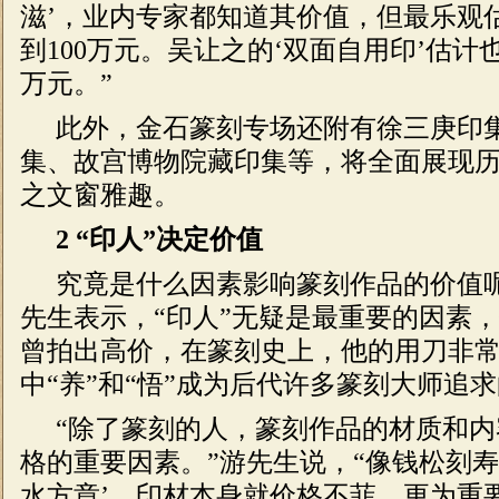
滋’，业内专家都知道其价值，但最乐观
到100万元。吴让之的‘双面自用印’估计也
万元。”
此外，金石篆刻专场还附有徐三庚印
集、故宫博物院藏印集等，将全面展现
之文窗雅趣。
2 “印人”决定价值
究竟是什么因素影响篆刻作品的价值
先生表示，“印人”无疑是最重要的因素
曾拍出高价，在篆刻史上，他的用刀非
中“养”和“悟”成为后代许多篆刻大师追
“除了篆刻的人，篆刻作品的材质和
格的重要因素。”游先生说，“像钱松刻寿
水方章’，印材本身就价格不菲，更为重