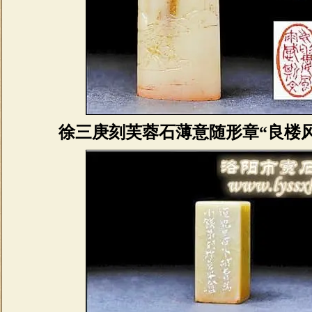
徐三庚刻芙蓉石薄意随形章“良楼