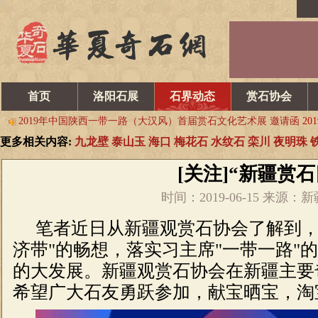
收官之战：12月31日中国宣石精品（上海）展
2019-12-17
重庆
中国•石家庄第十七届观赏石博览会邀请函
2019-11-14
观赏石的
首页
洛阳石展
石界动态
赏石协会
2019年中国陕西一带一路（大汉风）首届赏石文化艺术展 邀请函
201
​中国·天津|首届运河杯盆景赏石艺术展暨“2020石非石”海选【
2019-10
更多相关内容:
九龙壁
泰山玉
海口
梅花石
水纹石
栾川
夜明珠
第八个全国赏石日暨2019首届中国东营国际赏石文化旅游博览会
201
乌拉特后旗石展开幕 交易火爆
2019-06-15
请看韩中第六届寿石
[关注]“新疆赏
收官之战：12月31日中国宣石精品（上海）展
2019-12-17
重庆
时间：2019-06-15 来
中国•石家庄第十七届观赏石博览会邀请函
2019-11-14
观赏石的
笔者近日从新疆观赏石协会了解到，
2019年中国陕西一带一路（大汉风）首届赏石文化艺术展 邀请函
201
济带"的畅想，落实习主席"一带一路"
​中国·天津|首届运河杯盆景赏石艺术展暨“2020石非石”海选【
2019-10
的大发展。新疆观赏石协会在新疆主要
第八个全国赏石日暨2019首届中国东营国际赏石文化旅游博览会
201
希望广大石友勇跃参加，献宝晒宝，淘
乌拉特后旗石展开幕 交易火爆
2019-06-15
请看韩中第六届寿石