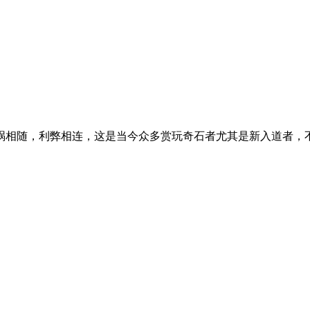
祸相随，利弊相连，这是当今众多赏玩奇石者尤其是新入道者，