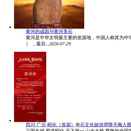
黄河的成因与黄河美石
黄河是中华文明最主要的发源地，中国人称其为中华民族的母
） ，最后...
2026-07-29
四川·广元·昭化（首届）奇石文化旅游周暨天雕入
三国名城 蜀道昭化 天下第一 山水太极 尊敬的