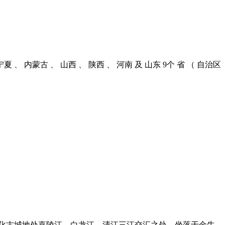
内蒙古 、 山西 、 陕西 、 河南 及 山东 9个 省 （ 自治区
 昭化古城地处嘉陵江、白龙江、清江三江交汇之处，坐落于金牛