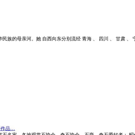
亲河。她 自西向东分别流经 青海 、 四川 、 甘肃 、 宁夏 、 
围作品…
全国赏石名家、各地观赏石协会、奇石协会、石商、奇石爱好者：