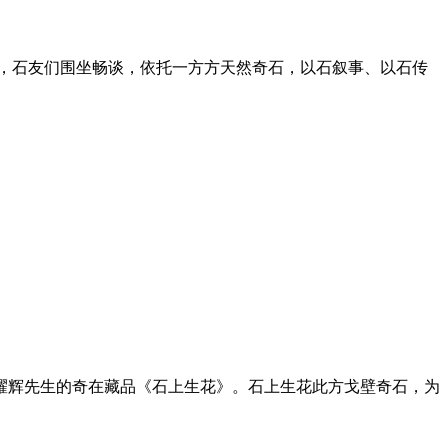
场，石友们围坐畅谈，依托一方方天然奇石，以石叙事、以石传
耀辉先生的奇在藏品《石上生花》。石上生花此方戈壁奇石，为