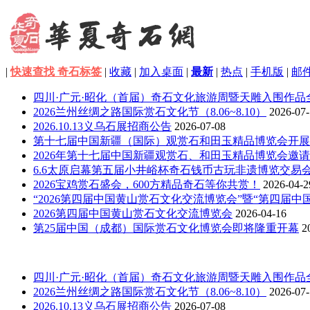
|
快速查找 奇石标签
|
收藏
|
加入桌面
|
最新
|
热点
|
手机版
|
邮
四川·广元·昭化（首届）奇石文化旅游周暨天雕入围作品
2026兰州丝绸之路国际赏石文化节（8.06~8.10）
2026-07
2026.10.13义乌石展招商公告
2026-07-08
第十七届中国新疆（国际）观赏石和田玉精品博览会开展
2026年第十七届中国新疆观赏石、和田玉精品博览会邀
6.6太原启幕第五届小井峪杯奇石钱币古玩非遗博览交易
2026宝鸡赏石盛会，600方精品奇石等你共赏！
2026-04-2
“2026第四届中国黄山赏石文化交流博览会”暨“第四届中
2026第四届中国黄山赏石文化交流博览会
2026-04-16
第25届中国（成都）国际赏石文化博览会即将隆重开幕
2
四川·广元·昭化（首届）奇石文化旅游周暨天雕入围作品
2026兰州丝绸之路国际赏石文化节（8.06~8.10）
2026-07
2026.10.13义乌石展招商公告
2026-07-08