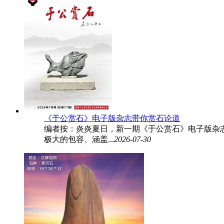
《于公赏石》电子版杂志带你赏石论道
编者按：炎炎夏日，新一期《于公赏石》电子版杂志
极大的包容、涵盖...
2026-07-30