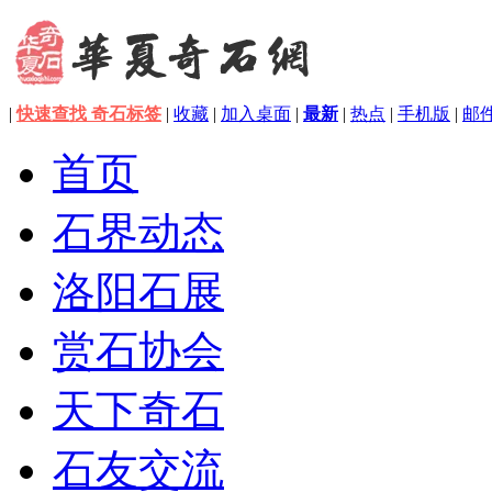
|
快速查找 奇石标签
|
收藏
|
加入桌面
|
最新
|
热点
|
手机版
|
邮
首页
石界动态
洛阳石展
赏石协会
天下奇石
石友交流