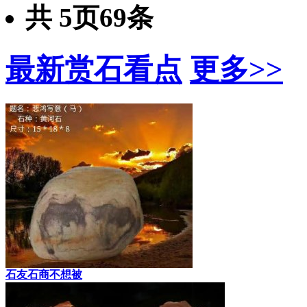
共
5
页
69
条
最新赏石看点
更多>>
石友石商不想被