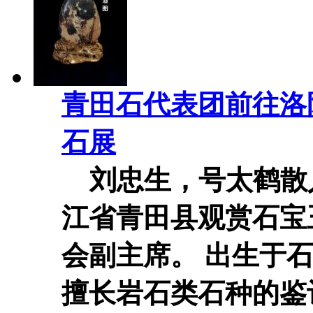
青田石代表团前往洛
石展
刘忠生，号太鹤散
江省青田县观赏石宝
会副主席。 出生于
擅长岩石类石种的鉴评