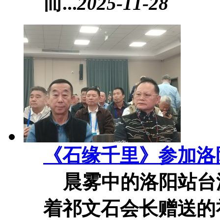
而...
2025-11-28
《石缘千里》参加洛
晨雾中的洛阳站台
着祁文石会长赠送的