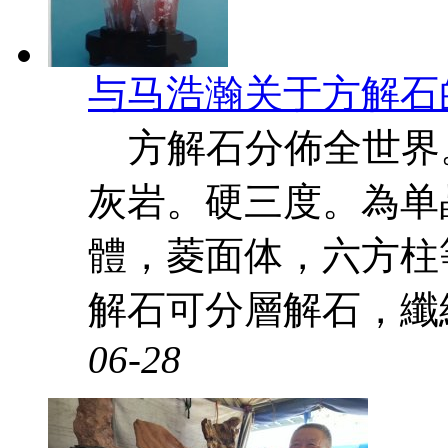
与马浩瀚关于方解石
方解石分佈全世界
灰岩。硬三度。為单
體，菱面体，六方柱
解石可分層解石，纖維
06-28