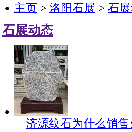
主页
>
洛阳石展
>
石展
石展动态
济源纹石为什么销售