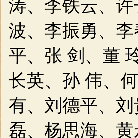
涛、李铁云、许
波、李振勇、李
平、张 剑、董 
长英、孙 伟、
有、刘德平、刘
磊、杨思海、黄