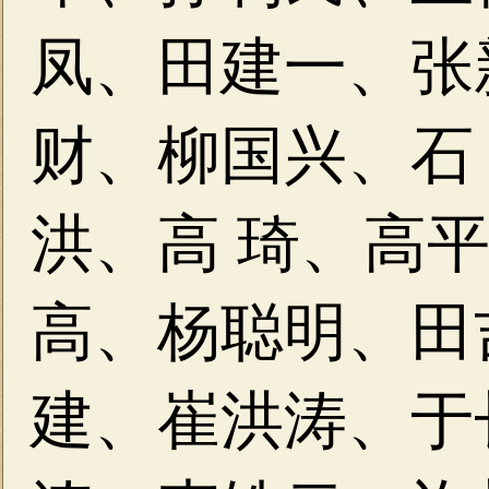
凤、田建一、张
财、柳国兴、石
洪、高 琦、高
高、杨聪明、田
建、崔洪涛、于