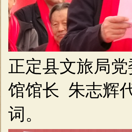
正定县文旅局党
馆馆长 朱志辉
词。