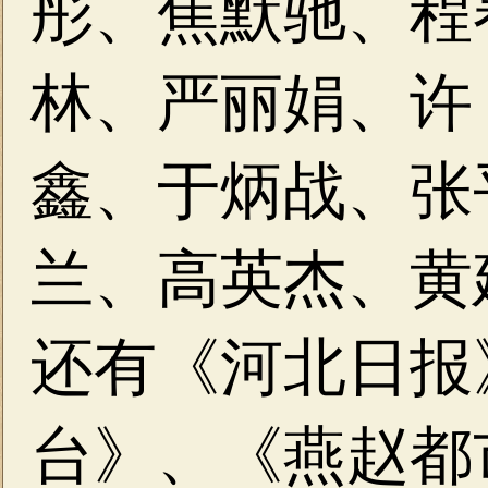
彤、焦默驰、程
林、严丽娟、许
鑫、于炳战、张
兰、高英杰、黄
还有《河北日报
台》、《燕赵都