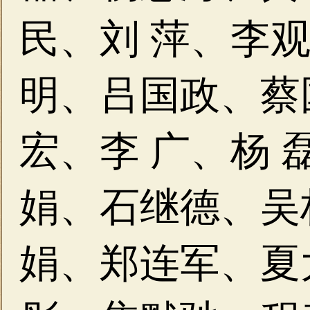
民、刘 萍、李
明、吕国政、蔡
宏、李 广、杨
娟、石继德、吴
娟、郑连军、夏