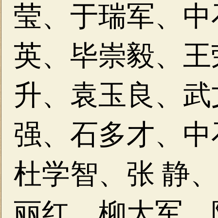
莹、于瑞军、中
英、毕崇毅、王
升、袁玉良、武
强、石多才、中
杜学智、张 静
丽红、柳大军、