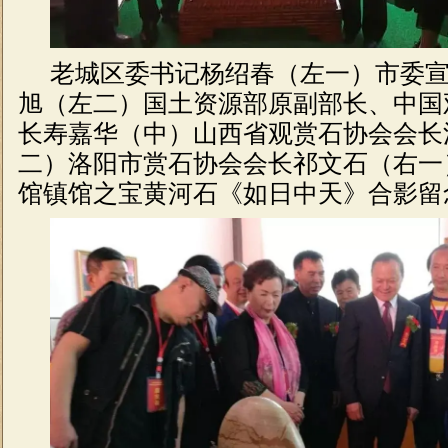
老城区委书记杨绍春（左一）市委
旭（左二）国土资源部原副部长、中国
长
寿嘉华
（中）山西省
观赏石
协会会长
二）
洛阳市赏石协会
会长
祁文石
（右一
馆镇馆之宝
黄河石
《如日中天》合影留