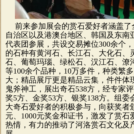
前来参加展会的赏石爱好者涵盖了
自治区以及港澳台地区、韩国及东南
代表团参展，共设交易摊位
300
余个，
的石种有
黄河石
、
长江石
、
大化石
、
石
、葡萄玛瑙、
绿松石
、
汉江石
、潦
等
100
余个品种，
10
万多件，种类繁多
大；精品展厅更是精品云集，件件体
鬼斧神工，展出奇石
538
方，经专家评
奖
5
方、金奖
53
方、银奖
138
方。组委
大奇石爱好者的积极参与，向获奖者
元、
1000
元奖金和证书，激发了赏石
热情，有力的推动了河洛赏石文化及
展。