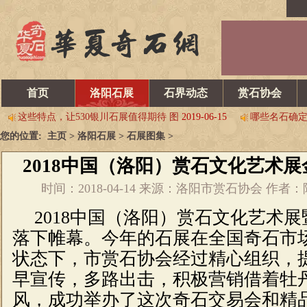
乌拉特后旗石展开幕 交易火爆
2019-06-15
请看韩中第六届寿石
2019第八届中国淮南观赏石博览会 邀请函
2019-06-05
2019年
首页
洛阳石展
石界动态
赏石协会
这些特点，让530银川石展值得期待 图
2019-06-15
哪些名石确定
[关注]“新疆赏石四联展 谱写丝路新画卷”
2019-06-15
2019第
您的位置:
主页
>
洛阳石展
>
石展图集
>
首届中国（蚌埠）赏石•文化博览会 即将开幕
2019-04-27
5.1
乌拉特后旗石展开幕 交易火爆
2019-06-15
请看韩中第六届寿石
2018中国（洛阳）赏石文化艺术展
2019第八届中国淮南观赏石博览会 邀请函
2019-06-05
2019年
时间：2018-04-14 来源：洛阳市赏石协会 作者
这些特点，让530银川石展值得期待 图
2019-06-15
哪些名石确定
2018
中国（洛阳）赏石文化艺术展
[关注]“新疆赏石四联展 谱写丝路新画卷”
2019-06-15
2019第
落下帷幕。今年的石展在全国奇石市
首届中国（蚌埠）赏石•文化博览会 即将开幕
2019-04-27
5.1
状态下，市赏石协会经过精心组织，
早宣传，多路出击，积极营销借着牡
风，成功举办了这次奇石交易会和精