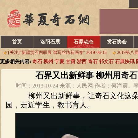
乌拉特后旗石展开幕 交易火爆
2019-06-15
请看韩中第六届寿石
2019第八届中国淮南观赏石博览会 邀请函
2019-06-05
2019年
这些特点，让530银川石展值得期待 图
2019-06-15
哪些名石确定
首页
洛阳石展
石界动态
赏石协会
[关注]“新疆赏石四联展 谱写丝路新画卷”
2019-06-15
2019第
首届中国（蚌埠）赏石•文化博览会 即将开幕
2019-04-27
5.1
更多相关内容:
奇石
柳州
宁夏
甘肃
浙西
奇石
祁文石
石展快讯
乌拉特后旗石展开幕 交易火爆
2019-06-15
请看韩中第六届寿石
2019第八届中国淮南观赏石博览会 邀请函
2019-06-05
2019年
石界又出新鲜事 柳州用奇
这些特点，让530银川石展值得期待 图
2019-06-15
哪些名石确定
时间：2013-10-24 来源：人民网 作者：何海震
[关注]“新疆赏石四联展 谱写丝路新画卷”
2019-06-15
2019第
柳州又出新鲜事，让奇石文化这朵
首届中国（蚌埠）赏石•文化博览会 即将开幕
2019-04-27
5.1
园，走近学生，教书育人。