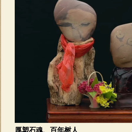
厚塑石魂、百年树人