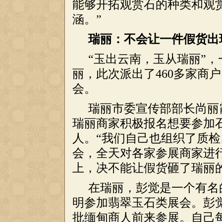
能够开拓观赏石的种类和观
涵。”
瑞丽：不会让一件假货出
“玉出云南，玉从瑞丽”，
丽，此次派出了460多家商
会。
瑞丽市委宣传部部长尚丽
瑞丽商家积极报名想要参加
人。“我们自己也组织了质
会，全天对各家参展商家进
上，决不能让假货砸了瑞丽
在瑞丽，彭觉是一个有名
明参加翡翠玉石类展会。彭
批缅甸商人前来参展。自己每