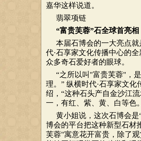
嘉华这样说道。
翡翠项链
“富贵芙蓉”石全球首亮相
本届石博会的一大亮点就
代·石享家文化传播中心的全
众多奇石爱好者的眼球。
“之所以叫"富贵芙蓉"
理。” 纵横时代·石享家文
绍，“这种石头产自金沙江
一，有红、紫、黄、白等色。
黄小姐说，这次石博会是“
博会的平台把这种新型石材
芙蓉"寓意花开富贵，除了