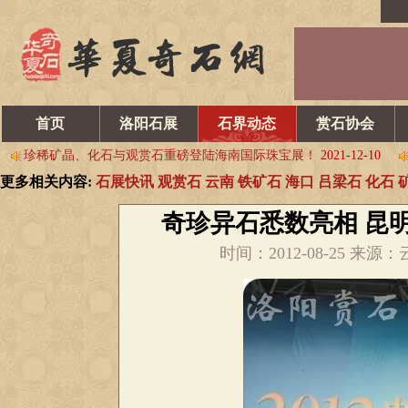
文人与石——苏东坡 组图
2022-05-10
洛阳奇石古玩文化城中的
关于“中国洛阳第三十一届国际赏石文化艺术展暨 交易会”延期
2022-
邀请函 | “黎氏阁杯”中国·太原第十四届赏石文化博览会
2022-02-28
首页
洛阳石展
石界动态
赏石协会
珍稀矿晶、化石与观赏石重磅登陆海南国际珠宝展！
2021-12-10
​中国·西安 丝绸之路赏石文化博览会即将盛大开幕！
2021-11-20
更多相关内容:
石展快讯
观赏石
云南
铁矿石
海口
吕梁石
化石
文人与石——苏东坡 组图
2022-05-10
洛阳奇石古玩文化城中的
关于“中国洛阳第三十一届国际赏石文化艺术展暨 交易会”延期
2022-
奇珍异石悉数亮相 昆
邀请函 | “黎氏阁杯”中国·太原第十四届赏石文化博览会
2022-02-28
时间：2012-08-25 
珍稀矿晶、化石与观赏石重磅登陆海南国际珠宝展！
2021-12-10
​中国·西安 丝绸之路赏石文化博览会即将盛大开幕！
2021-11-20