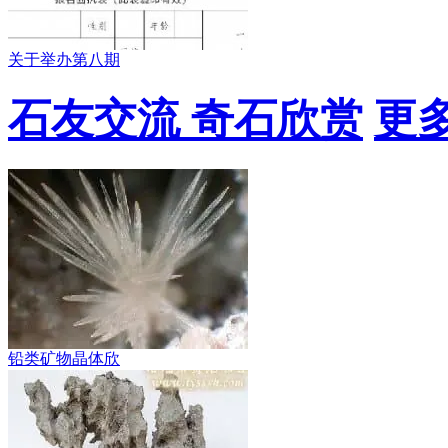
关于举办第八期
石友交流 奇石欣赏
更多
铅类矿物晶体欣