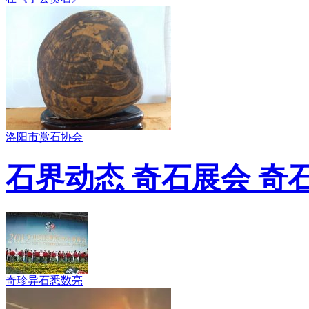
洛阳市赏石协会
石界动态 奇石展会 奇
奇珍异石悉数亮