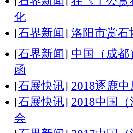
[
石界新闻
]
在《于公赏
化
[
石界新闻
]
洛阳市赏石协
[
石界新闻
]
中国（成都
函
[
石展快讯
]
2018逐鹿
[
石展快讯
]
2018中
会