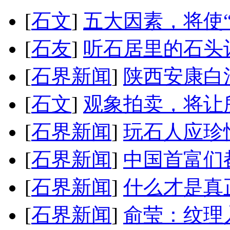
[
石文
]
五大因素，将使
[
石友
]
听石居里的石头
[
石界新闻
]
陕西安康白
[
石文
]
观象拍卖，将让
[
石界新闻
]
玩石人应珍
[
石界新闻
]
中国首富们
[
石界新闻
]
什么才是真
[
石界新闻
]
俞莹：纹理