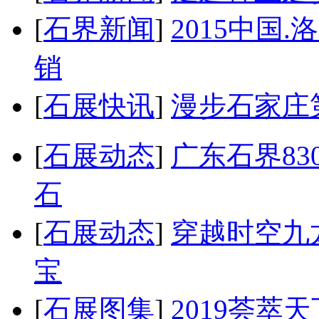
[
石界新闻
]
2015中国
销
[
石展快讯
]
漫步石家庄
[
石展动态
]
广东石界8
石
[
石展动态
]
穿越时空九
宝
[
石展图集
]
2019荟萃