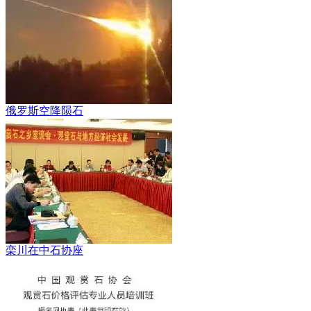
俄罗斯空降陨石
栾川在中石协座