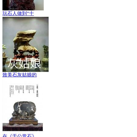
玩石人做到“十
致美石灰姑娘的
在《于公赏石》