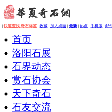
|
快速查找 奇石标签
|
收藏
|
加入桌面
|
最新
|
热点
|
手机版
|
邮
首页
洛阳石展
石界动态
赏石协会
天下奇石
石友交流