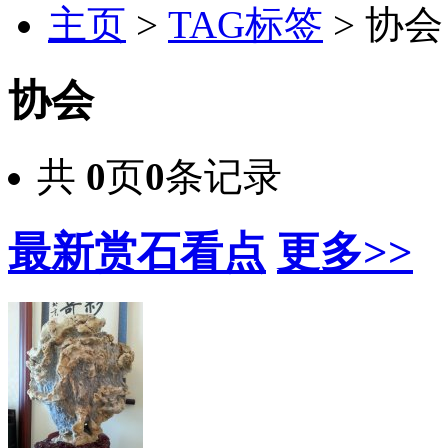
主页
>
TAG标签
> 协会
协会
共
0
页
0
条记录
最新赏石看点
更多>>