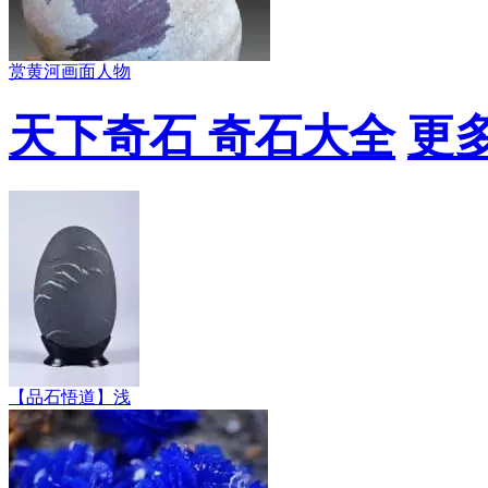
赏黄河画面人物
天下奇石 奇石大全
更多
【品石悟道】浅