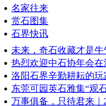
名家往来
赏石图集
石界快讯
未来，奇石收藏才是牛
热烈欢迎中石协年会在
洛阳石界辛勤耕耘的玩
东莞可园英石雅集“观石
万事俱备，只待君来｜2