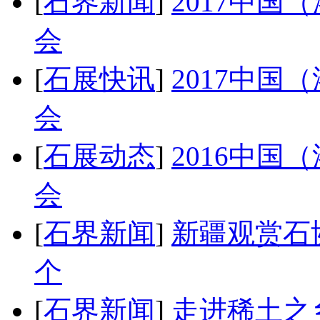
[
石界新闻
]
2017中
会
[
石展快讯
]
2017中
会
[
石展动态
]
2016中
会
[
石界新闻
]
新疆观赏石
个
[
石界新闻
]
走进稀土之