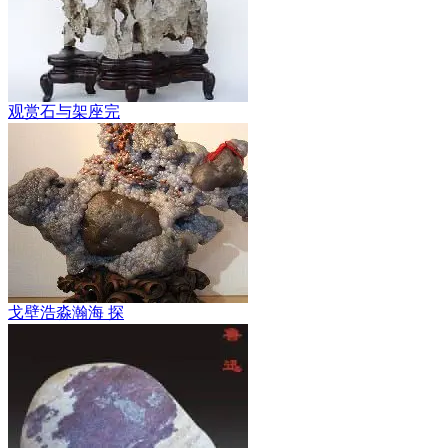
观赏石与架座完
戈壁浩淼瀚海 探