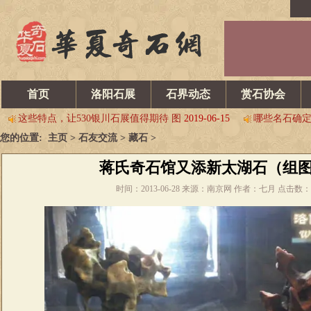
乌拉特后旗石展开幕 交易火爆
2019-06-15
请看韩中第六届寿石
2019第八届中国淮南观赏石博览会 邀请函
2019-06-05
2019年
首页
洛阳石展
石界动态
赏石协会
这些特点，让530银川石展值得期待 图
2019-06-15
哪些名石确定
[关注]“新疆赏石四联展 谱写丝路新画卷”
2019-06-15
2019第
您的位置:
主页
>
石友交流
>
藏石
>
首届中国（蚌埠）赏石•文化博览会 即将开幕
2019-04-27
5.1
乌拉特后旗石展开幕 交易火爆
2019-06-15
请看韩中第六届寿石
蒋氏奇石馆又添新太湖石（组
2019第八届中国淮南观赏石博览会 邀请函
2019-06-05
2019年
时间：2013-06-28 来源：南京网 作者：七月 点击数
这些特点，让530银川石展值得期待 图
2019-06-15
哪些名石确定
[关注]“新疆赏石四联展 谱写丝路新画卷”
2019-06-15
2019第
首届中国（蚌埠）赏石•文化博览会 即将开幕
2019-04-27
5.1