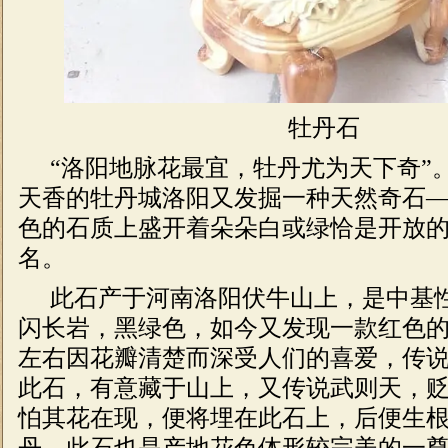
牡丹石
“洛阳地脉花最宜，牡丹尤为天下奇”
天香的牡丹城洛阳又发掘一种天然奇石
色的石质上盛开着朵朵白或绿恰是开放
名。
此石产于河南洛阳伏牛山上，是中基
闪长岩，黑绿色，如今又发现一款红色的
左右因花瓣清楚而深受人们的喜爱，传
此石，有意藏于山上，又传说武则天，
怕其花在现，便将埋在此石上，后便生
丹。此石也是产地花色体形较完美的一