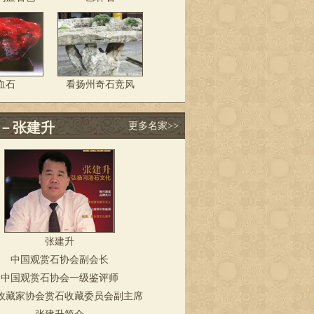
血石
看扬州奇石竞风
－张建升
更多名家>>
张建升
中国观赏石协会副会长
中国观赏石协会一级鉴评师
收藏家协会赏石收藏委员会副主席