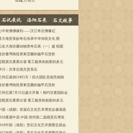
张建升简介
心中有佛佛缘到——汉江奇石佛像记
看大海赏美妙奇石传承中华传统文化 图
石友大海珍藏动物类奇石第（一）篇 组图
産於臺灣南投屏東宜蘭的龜甲石赏析
從觀賞石產業出發 看工藝美術創新的多元
伊川：共享石馆共赏美石
兰州石展倒计时5天！四大团队竞相亮相助
産於臺灣南投屏東宜蘭的龜甲石赏析
兰州石展7月31日盛大开幕！相约甘肃国际会
從觀賞石產業出發 看工藝美術創新的多元
中国（成都）首届石文化艺术博览会邀请函
2018逐鹿中原,中国·郑州第二届观赏石博览
2018中国（洛阳）赏石文化艺术展暨交易会
2017中国（洛阳）赏石文化艺术展暨交易会