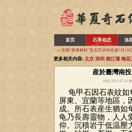
兰州石展倒计时5天！四大团队竞相亮
2025中国（兰州）丝绸之路国际赏石
“黄果树杯”赏石艺术特色展，参展作
首页
石界动态
洛
2025年6月20至30日中国·宝鸡首届赏
安顺“黄果树杯”赏石艺术特色展7月19
更多相关内容:
北京
深圳
都江堰
梅花
兰州石展倒计时5天！四大团队竞相亮
2025中国（兰州）丝绸之路国际赏石
産於臺灣南投
“黄果树杯”赏石艺术特色展，参展作
时间:2025-07-
2025年6月20至30日中国·宝鸡首届赏
龟甲石因石表紋如
安顺“黄果树杯”赏石艺术特色展7月19
屏東、宜蘭等地區，
成。所石表産生猶如
龟乃長壽靈物，人人
仰。沉積岩于低温壓