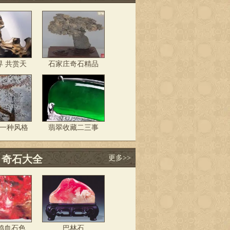
界 共赏天
石家庄奇石精品
另一种风格
翡翠收藏二三事
 奇石大全
更多>>
鸡血石色
巴林石