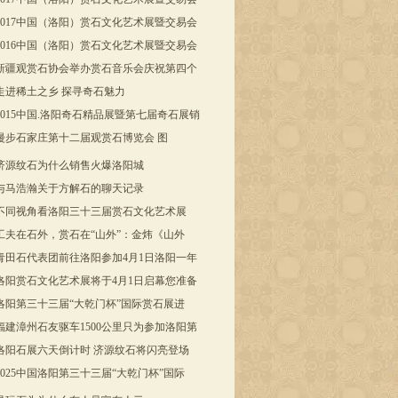
2017中国（洛阳）赏石文化艺术展暨交易会
2016中国（洛阳）赏石文化艺术展暨交易会
新疆观赏石协会举办赏石音乐会庆祝第四个
走进稀土之乡 探寻奇石魅力
2015中国.洛阳奇石精品展暨第七届奇石展销
漫步石家庄第十二届观赏石博览会 图
济源纹石为什么销售火爆洛阳城
与马浩瀚关于方解石的聊天记录
不同视角看洛阳三十三届赏石文化艺术展
工夫在石外，赏石在“山外”：金炜《山外
青田石代表团前往洛阳参加4月1日洛阳一年
洛阳赏石文化艺术展将于4月1日启幕您准备
洛阳第三十三届“大乾门杯”国际赏石展进
福建漳州石友驱车1500公里只为参加洛阳第
洛阳石展六天倒计时 济源纹石将闪亮登场
2025中国洛阳第三十三届“大乾门杯”国际