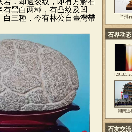
灰岩，却遇裂纹，即有方解石
色有黑白两種，有凸纹及凹
、白三種，今有林公自臺灣帶
兰州石
石界动态
[2013.5
湖南道
石友交流