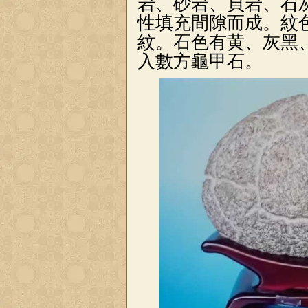
岩、砂岩、頁岩、石
性填充間隙而成。紋
紋。石色有黄、灰黑
入數方龜甲石。