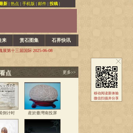
最新
|
热点
|
手机版
|
邮件
|
投稿
|
心！
2025-07-23
暨第六届黄蜡石文化艺术
2025-07-09
果树杯”赏石文化旅游节，
2025-06-21
往来
赏石图集
石界快讯
展讯更新
2025-06-12
魂展第十三届国际
2025-06-08
心！
2025-07-23
暨第六届黄蜡石文化艺术
2025-07-09
看点
更多>>
果树杯”赏石文化旅游节，
2025-06-21
展讯更新
2025-06-12
移动阅读新体验
魂展第十三届国际
2025-06-08
微信扫描并分享
展倒计时
産於臺灣南投屏