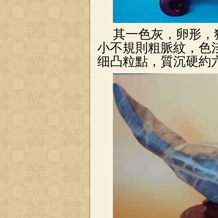
其一色灰，卵形，
小不規則粗脈紋，色
细凸粒點，質沉硬約