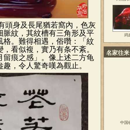
有頭身及長尾猶若窩內，色灰
细脈紋，其紋槽有三角形及平
鸡
風格。難得相遇，俗囋：「紋
變，看似複，實乃有条不紊。
名家往来
月留痕之感」。像上述二方龟
盎趣，令人驚奇嘆為觀止。
中国