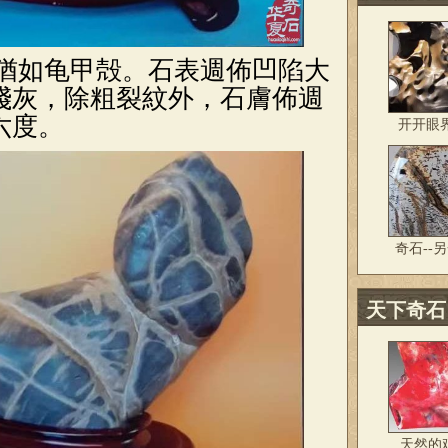
猶如龟甲殻。石表週佈凹陷大
淺灰，除粗裂紋外，石膚佈週
六度。
开开眼
奇石--
天下奇石
天然的