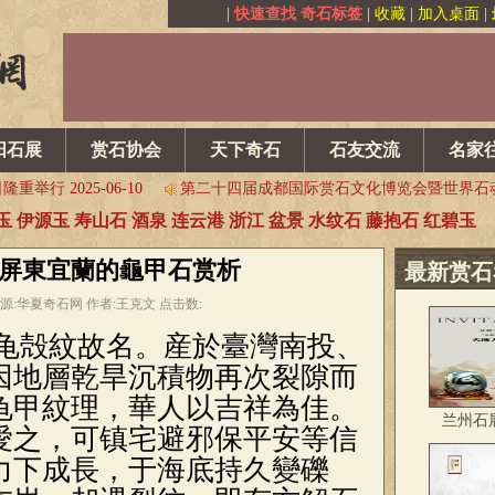
|
快速查找 奇石标签
|
收藏
|
加入桌面
|
相助力
2025-07-26
兰州石展7月31日盛大开幕！相约甘肃国际会展中
文化节正式启动
2025-07-15
2025第七届中国（杭州）赏石文化艺术节
品精彩亮相（第二集）
2025-07-03
贵州欢迎您！安顺等你来！——“黄
阳石展
赏石协会
天下奇石
石友交流
名家
石文化博览会 暨“九龙杯”全
2025-06-17
乌拉特后旗石博会追风而来 | 
日隆重举行
2025-06-10
第二十四届成都国际赏石文化博览会暨世界石
玉
伊源玉
寿山石
酒泉
连云港
浙江
盆景
水纹石
藤抱石
红碧玉
相助力
2025-07-26
兰州石展7月31日盛大开幕！相约甘肃国际会展中
文化节正式启动
2025-07-15
2025第七届中国（杭州）赏石文化艺术节
屏東宜蘭的龜甲石赏析
最新赏石
品精彩亮相（第二集）
2025-07-03
贵州欢迎您！安顺等你来！——“黄
24 来源:华夏奇石网 作者:王克文 点击数:
石文化博览会 暨“九龙杯”全
2025-06-17
乌拉特后旗石博会追风而来 | 
龟殻紋故名。産於臺灣南投、
日隆重举行
2025-06-10
第二十四届成都国际赏石文化博览会暨世界石
因地層乾旱沉積物再次裂隙而
龟甲紋理，華人以吉祥為佳。
兰州石
愛之，可镇宅避邪保平安等信
力下成長，于海底持久變礫