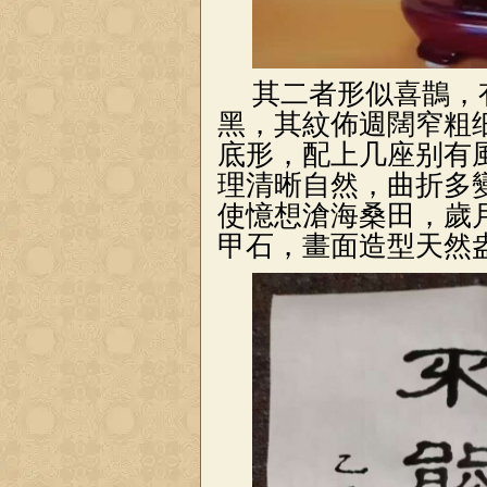
其二者形似喜鵲，
黑，其紋佈週闊窄粗
底形，配上几座别有
理清晰自然，曲折多
使憶想滄海桑田，歲
甲石，畫面造型天然