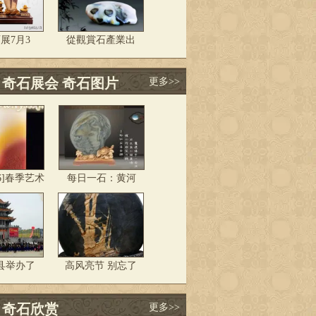
展7月3
從觀賞石產業出
 奇石展会 奇石图片
更多>>
.26]春季艺术
每日一石：黄河
县举办了
高风亮节 别忘了
 奇石欣赏
更多>>