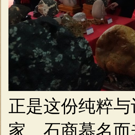
正是这份纯粹与
家、石商慕名而