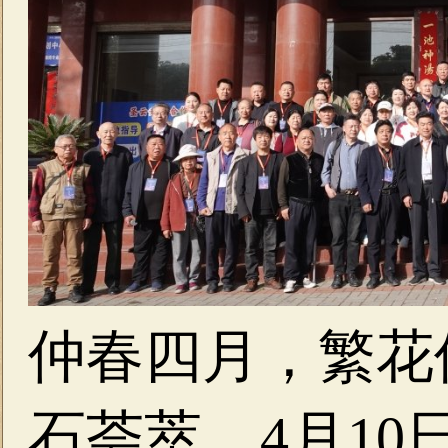
仲春四月，繁花
石荟萃。4月1