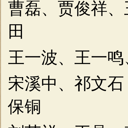
曹磊、贾俊祥、
田
王一波、王一鸣
宋溪中、祁文石
保铜