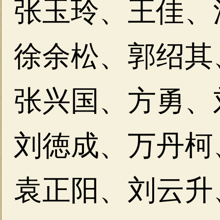
张玉玲、王佳、
徐余松、郭绍其
张兴国、方勇、
刘徳成、万丹柯
袁正阳、刘云升