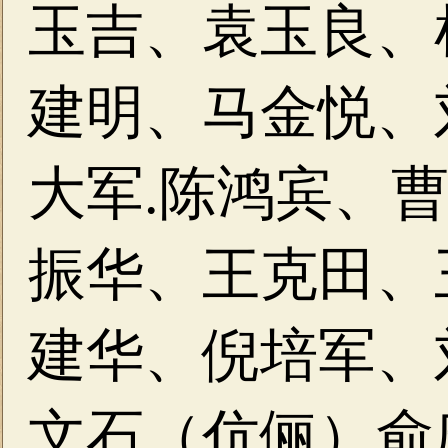
玉吉、袁玉良、
建明、马金悦、
大军.陈鸿宾、
振华、王克田、
建华、倪培军、
文石（伉俪）俞