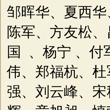
邹晖华、
夏西华
陈军、方友松、
国 、杨宁 、付
伟、郑福杭、杜
强、刘云峰、宋