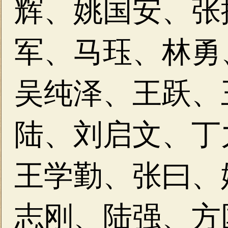
辉、
姚国安、张
军、马珏、林勇
吴纯泽、王跃、
陆、刘启文、丁
王学勤、张曰、
志刚、
陆强、方