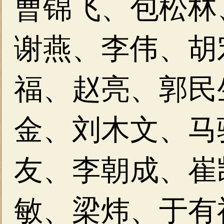
曹锦飞、包松林
谢燕、李伟、
胡
福、赵亮、
郭民
金、刘木文、
马
友、李朝成、
崔
敏、
梁炜、于有