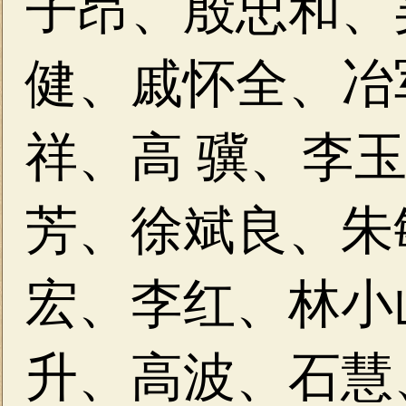
子昂、
殷忠和、
健、
戚怀全、冶
祥、
高 骥、李
芳、
徐斌良、朱
宏、
李红、林小
升、
高波、石慧