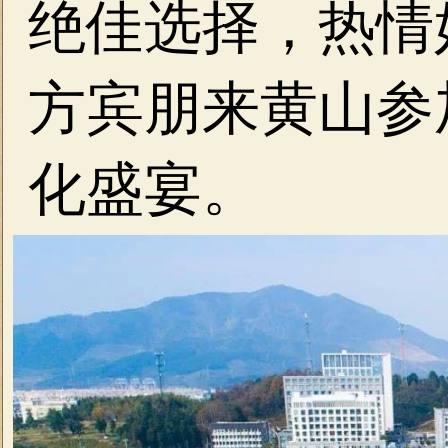
绝佳选择，热情
方宾朋来黄山参
化盛宴。