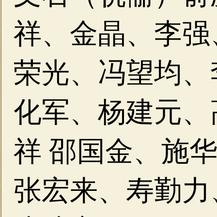
祥、金晶、李强
荣光、冯望均、
化军、杨建元、
祥
邵国金、施华
张宏来、
寿勤力