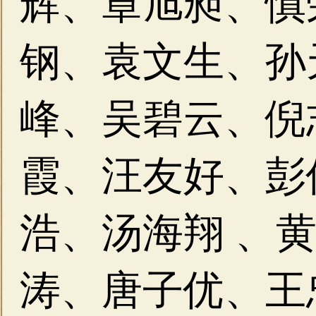
辉、章旭昶、慎
钢、袁文生、孙
峰、吴碧云、倪
霞、汪友好、彭
浩、汤海翔 、
涛、唐子优、王