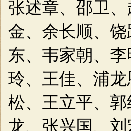
张述章、邵卫、
金、余长顺、
饶
东、韦家朝、
李
玲、王佳、
浦龙
松、王立平、
郭
龙、张兴国、
刘