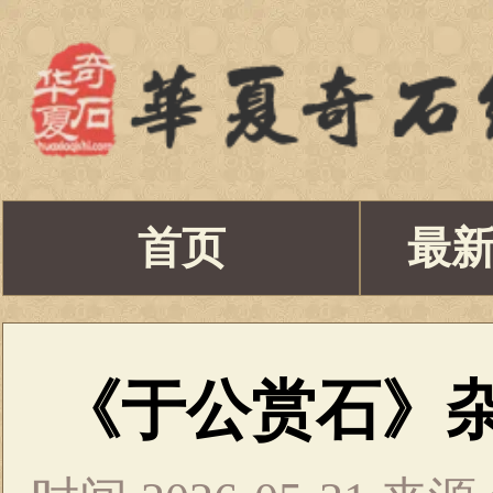
首页
最
《于公赏石》杂