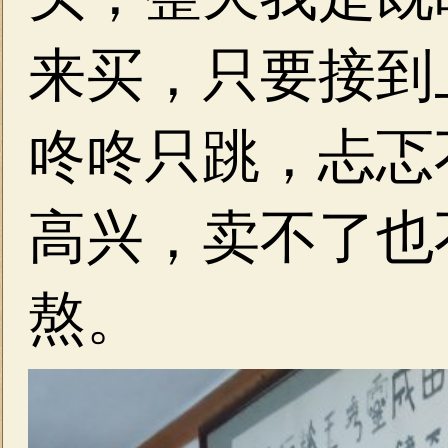
来买，只要接到
咚咚只跳，忐忑
高兴，卖不了也
熬。