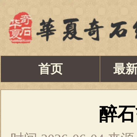
首页
最
醉石